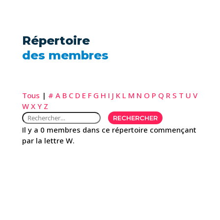
Répertoire
des membres
Tous
|
#
A
B
C
D
E
F
G
H
I
J
K
L
M
N
O
P
Q
R
S
T
U
V
W
X
Y
Z
Il y a 0 membres dans ce répertoire commençant
par la lettre W.