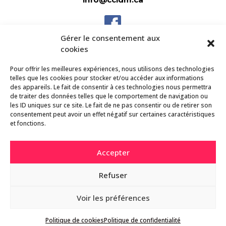
Gérer le consentement aux
203 7e avenue,
cookies
Dolbeau-Mistassini
QC G8L 1H7
Pour offrir les meilleures expériences, nous utilisons des technologies
telles que les cookies pour stocker et/ou accéder aux informations
des appareils. Le fait de consentir à ces technologies nous permettra
de traiter des données telles que le comportement de navigation ou
La Chambre
les ID uniques sur ce site. Le fait de ne pas consentir ou de retirer son
consentement peut avoir un effet négatif sur certaines caractéristiques
et fonctions.
Initiatives
Événements
Accepter
Nouvelles
Refuser
Voir les préférences
©
2026 CCIDM |
Politique de confidentialité
| Créé
avec passion par l’équipe
TNT Atelier
Politique de cookies
Politique de confidentialité