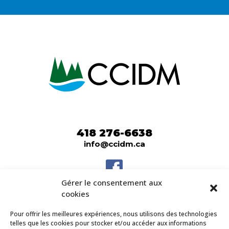
418 276-6638
info@ccidm.ca
Gérer le consentement aux
203 7e avenue,
cookies
Dolbeau-Mistassini
QC G8L 1H7
Pour offrir les meilleures expériences, nous utilisons des technologies
telles que les cookies pour stocker et/ou accéder aux informations