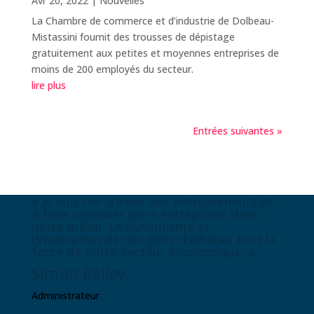
Avr 20, 2022
|
Nouvelles
La Chambre de commerce et d’industrie de Dolbeau-
Mistassini fournit des trousses de dépistage
gratuitement aux petites et moyennes entreprises de
moins de 200 employés du secteur.
lire plus
Entrées suivantes »
«
Je suis fier d’aider nos entrepreneurs.es
à faire rayonner leurs entreprises dans
notre milieu. Le dynamisme et
l’implication de nos gens d’affaires font la
force de notre secteur économique.
»
Simon Belley
Administrateur